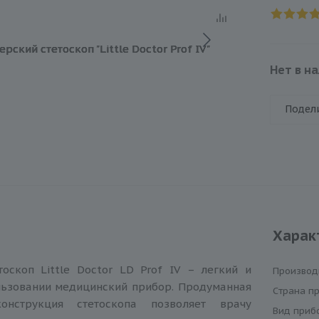
Нет в н
Подел
Харак
оскоп Little Doctor LD Prof IV – легкий и
Производ
льзовании медицинский прибор. Продуманная
Cтрана п
нструкция стетоскопа позволяет врачу
Вид приб