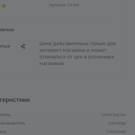
Артикул:
39442
аличии
Цена действительна только для
иться
интернет-магазина и может
отличаться от цен в розничных
магазинах
теристики
итель
Little Doctor
роизводитель
Сингапур
ора
Стетоскоп