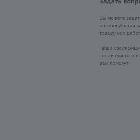
Задать вопр
Вы можете зада
интересующий ва
товару или работ
Наши квалифиц
специалисты обя
вам помогут.