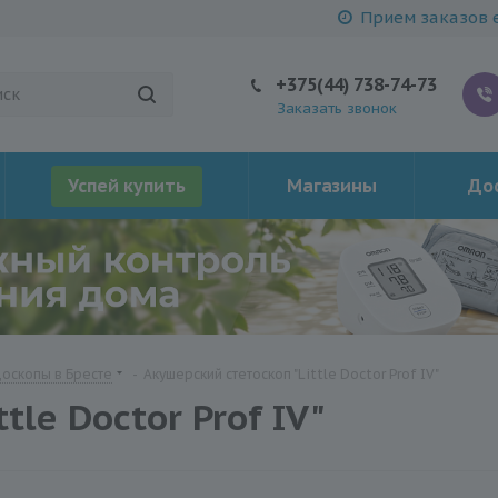
Прием заказов е
+375(44) 738-74-73
Заказать звонок
Успей купить
Магазины
Дос
оскопы в Бресте
-
Акушерский стетоскоп "Little Doctor Prof IV"
tle Doctor Prof IV"