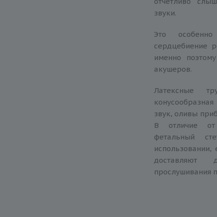
отчетливо слыш
звуки.
Это особенно
сердцебиение 
именно поэтому
акушеров.
Латексные т
конусообразная
звук, оливы при
В отличие от 
фетальный сте
использовании, 
доставляют 
прослушивания 