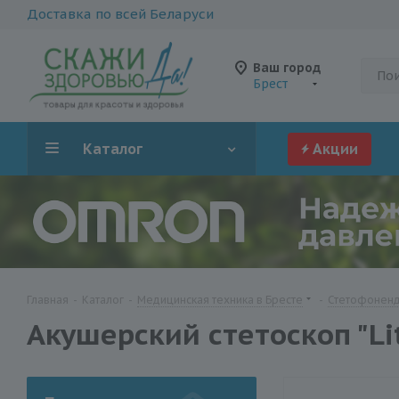
Доставка по всей Беларуси
Ваш город
Брест
Каталог
Акции
Главная
-
Каталог
-
Медицинская техника в Бресте
-
Стетофоненд
Акушерский стетоскоп "Lit