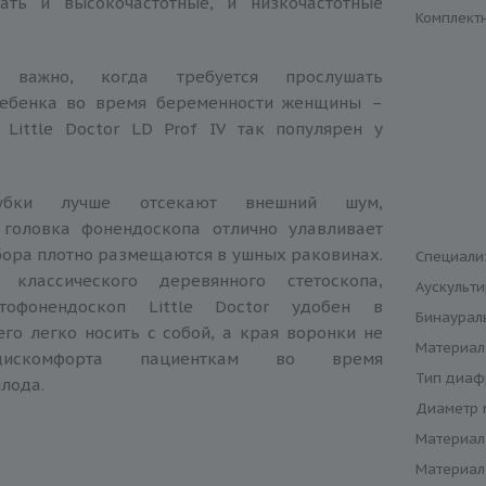
ать и высокочастотные, и низкочастотные
Комплект
 важно, когда требуется прослушать
ребенка во время беременности женщины –
 Little Doctor LD Prof IV так популярен у
рубки лучше отсекают внешний шум,
 головка фонендоскопа отлично улавливает
бора плотно размещаются в ушных раковинах.
Специали
классического деревянного стетоскопа,
Аускульт
тофонендоскоп Little Doctor удобен в
Бинаурал
его легко носить с собой, а края воронки не
Материал
дискомфорта пациенткам во время
Тип диаф
плода.
Диаметр 
Материал
Материал