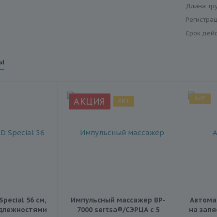
Длина тр
Регистра
Срок дей
ы
ХИТ
АКЦИЯ
ХИТ
pecial 56 см,
Импульсный массажер BP-
Автома
адлежностями
7000 sertsa®/СЭРЦА с 5
на запя