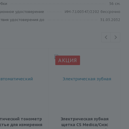
убки
56 см.
ционное удостоверение
ИМ-7.100347/2202 бессрочно
ствия удостоверения до
31.03.2032
АКЦИЯ
тический тонометр
Электрическая зубная
стье для измерения
щетка CS Medica/Сиэс