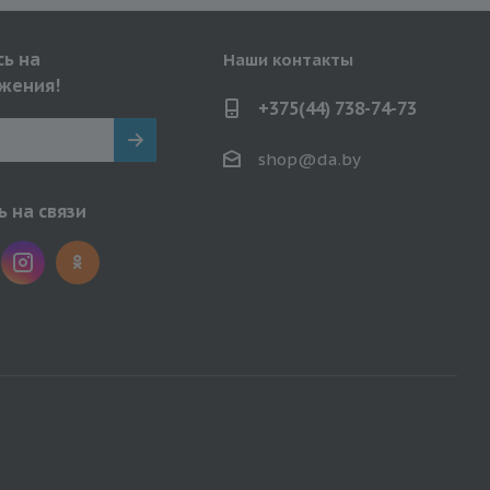
ь на
Наши контакты
жения!
+375(44) 738-74-73
shop@da.by
 на связи