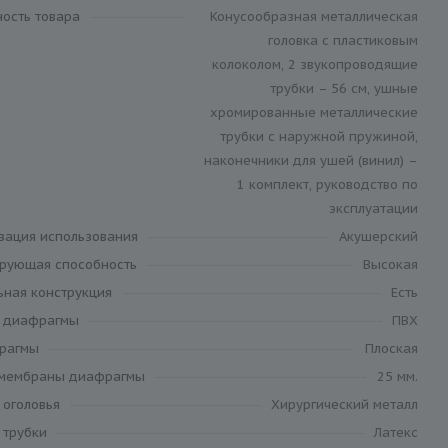
ность товара
Конусообразная металлическая
головка с пластиковым
колоколом, 2 звукопроводящие
трубки – 56 см, ушные
хромированные металлические
трубки с наружной пружиной,
наконечники для ушей (винил) –
1 комплект, руководство по
эксплуатации
зация использования
Акушерский
ирующая способность
Высокая
ьная конструкция
Есть
 диафрагмы
ПВХ
рагмы
Плоская
мембраны диафрагмы
25 мм.
 оголовья
Хирургический металл
 трубки
Латекс