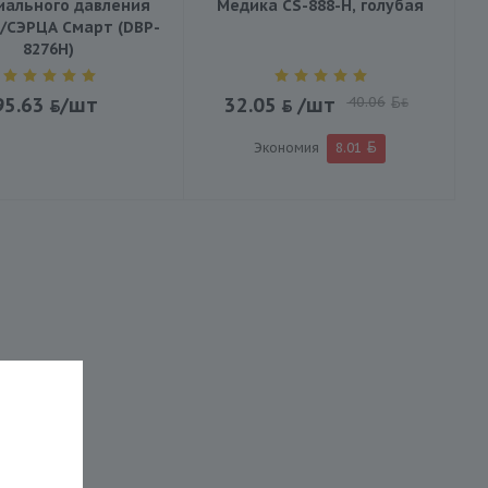
иального давления
Медика CS-888-H, голубая
/СЭРЦА Смарт (DBP-
8276H)
95.63
/шт
32.05
/шт
40.06
BYN
Экономия
8.01