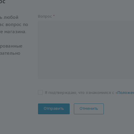
ос
Вопрос
*
ть любой
с вопрос по
е магазина.
ированные
зательно
Я подтверждаю, что ознакомился с «
Положен
Отменить