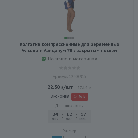
Колготки компрессионные для беременных
Avicenum Авиценум 70 с закрытым носком
Наличие в магазинах
Артикул: 12408915
22.30
/шт
37.16
Экономия
14.86
До конца акции
24
12
17
29
дня
час.
мин.
сек.
Размер