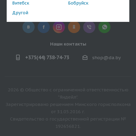
Витебск
Бобруйск
Оставайтесь на связи
Другой
Наши контакты
+375(44) 738-74-73
shop@da.by
2026 © Общество с ограниченной ответственностью
"Яндейл".
Зарегистрировано решением Минского горисполкома
от 31.05.2016 г.
Свидетельство о государственной регистрации №
192656821.