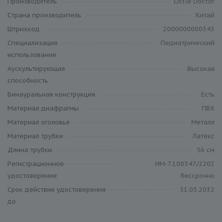
Производитель
Little Doctor
Cтрана производитель
Китай
Штрихкод
2000000000343
Специализация
Педиатрический
использования
Аускультирующая
Высокая
способность
Бинауральная конструкция
Есть
Материал диафрагмы
ПВХ
Материал оголовья
Металл
Материал трубки
Латекс
Длина трубки
56 см
Регистрационное
ИМ-7.100347/2202
удостоверение
бессрочно
Срок действия удостоверения
31.03.2032
до