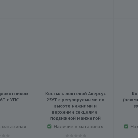
длокотником
Костыль локтевой Аверсус
Ко
6Т с УПС
25УТ с регулируемыми по
(алюм
высоте нижними и
в
верхними секциями,
подвижной манжетой
в магазинах
Наличие в магазинах
На