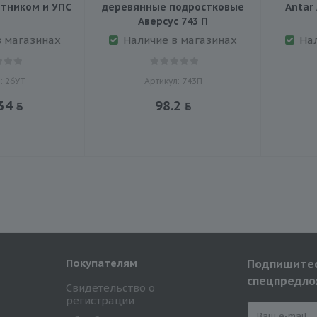
отником и УПС
деревянные подростковые
Antar
Аверсус 743 П
в магазинах
Наличие в магазинах
На
: 26УТ
Артикул: 743П
34
98.2
Покупателям
Подпишитес
спецпредло
Свидетельство о
регистрации