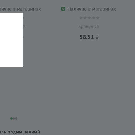
личие в магазинах
Наличие в магазинах
Артикул: 24У
Артикул: 25
75.61
58.31
ыль подмышечный