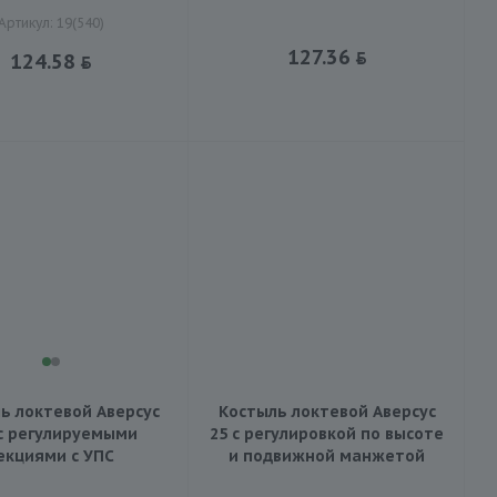
Артикул: 19(540)
127.36
124.58
ь локтевой Аверсус
Костыль локтевой Аверсус
 с регулируемыми
25 с регулировкой по высоте
екциями с УПС
и подвижной манжетой