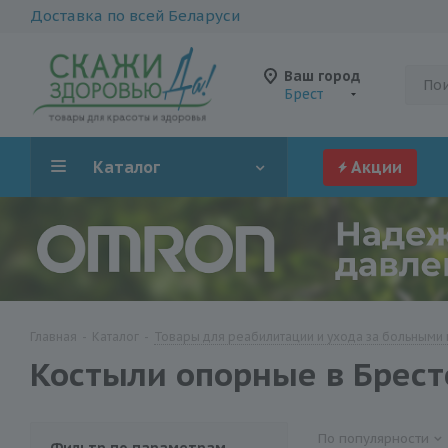
Доставка по всей Беларуси
Ваш город
Брест
Каталог
Акции
Главная
-
Каталог
-
Товары для реабилитации и ухода за больными 
Костыли опорные в Брест
По популярности
Фильтр по параметрам