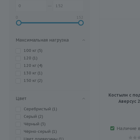
0
152
Максимальная нагрузка
100 кг (
5
)
120 (
1
)
120 кг (
4
)
130 кг (
1
)
150 кг (
2
)
Костыли с по
Цвет
Аверсус 2
Серебристый (
1
)
Серый (
2
)
Чёрный (
3
)
Наличие 
Чёрно-серый (
1
)
Цвет древесины (
1
)