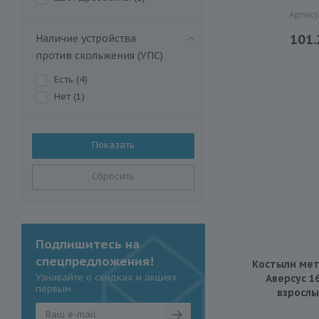
Артику
101.
Наличие устройства
против скольжения (УПС)
Есть (
4
)
Нет (
1
)
Сбросить
Подпишитесь на
спецпредложения!
Костыли мет
Узнавайте о скидках и акциях
Аверсус 16
первым
взрослы