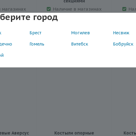
секциями
в магазинах
Наличие в магазинах
На
берите город
Артикул: 24Т
к
Брест
Могилев
Несвиж
53
77.69
дечно
Гомель
Витебск
Бобруйск
ой
евые Аверсус
Костыли опорные
Кост