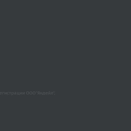
егистрации ООО"Яндейл",