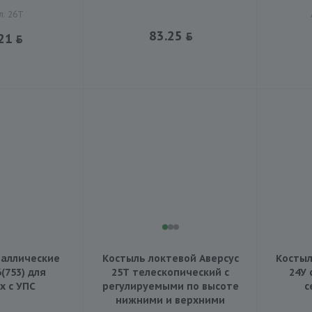
л: 26Т
83.25
21
аллические
Костыль локтевой Аверсус
Костыл
(753) для
25Т телескопический с
24У
х с УПС
регулируемыми по высоте
с
нижними и верхними