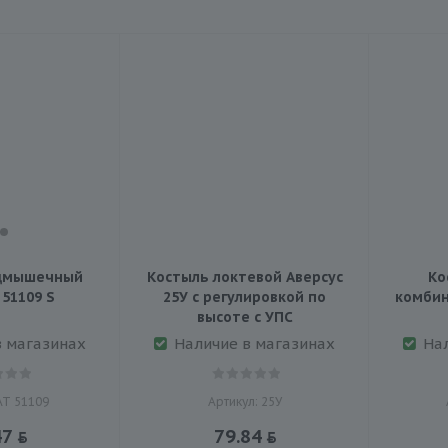
одмышечный
Костыль локтевой Аверсус
Ко
 51109 S
25У с регулировкой по
комбин
высоте с УПС
в магазинах
Наличие в магазинах
На
АТ 51109
Артикул: 25У
47
79.84