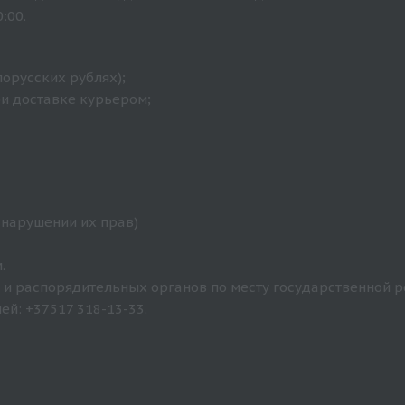
:00.
лорусских рублях);
ри доставке курьером;
 нарушении их прав)
.
и распорядительных органов по месту государственной р
й: +37517 318-13-33.