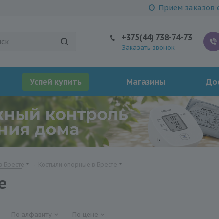
Прием заказов е
+375(44) 738-74-73
Заказать звонок
Успей купить
Магазины
Дос
в Бресте
-
Костыли опорные в Бресте
е
По алфавиту
По цене