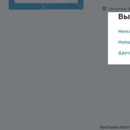
Наличие 
Вы
Минс
116.
Моло
Друг
Костыли локт