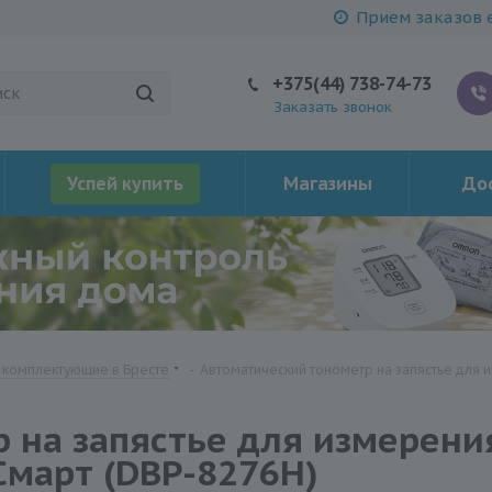
Прием заказов е
+375(44) 738-74-73
Заказать звонок
Успей купить
Магазины
Дос
 комплектующие в Бресте
-
Автоматический тонометр на запястье для 
 на запястье для измерени
Смарт (DBP-8276H)