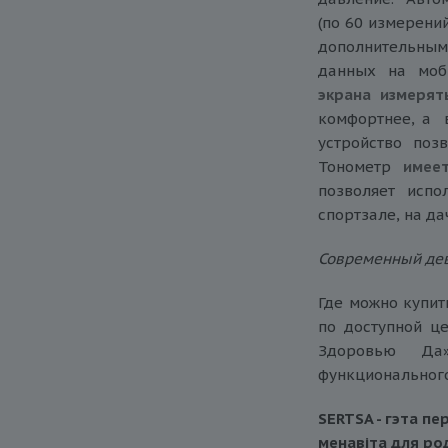
(по 60 измерени
дополнительным
данных на моб
экрана
измерят
комфортнее, а 
устройство поз
Тонометр
имее
позволяет исп
спортзале, на да
Современный дев
Где можно купит
по доступной ц
Здоровью Да
функциональног
SERTSA - гэта п
менавiта для ро