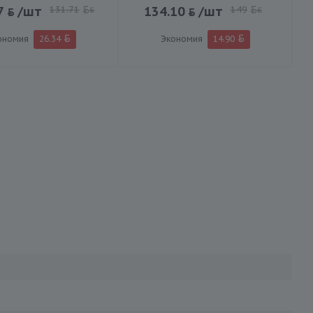
7
/шт
131.71
134.10
/шт
149
BYN
BYN
ономия
26.34
Экономия
14.90