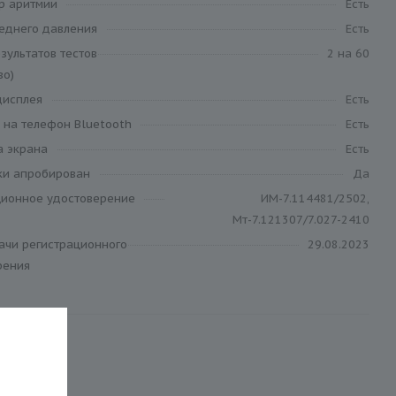
р аритмии
Есть
реднего давления
Есть
зультатов тестов
2 на 60
во)
дисплея
Есть
 на телефон Bluetooth
Есть
а экрана
Есть
ки апробирован
Да
ционное удостоверение
ИМ-7.114481/2502,
Мт-7.121307/7.027-2410
ачи регистрационного
29.08.2023
рения