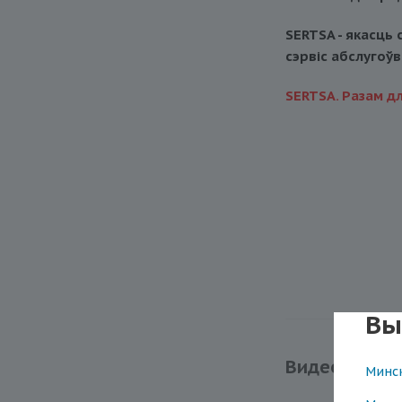
SERTSA - якасць
сэрвic абслугоўв
SERTSA. Разам д
Вы
Видео
Минс