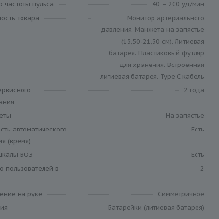
р частоты пульса
40 – 200 уд/мин
ность товара
Монитор артериального
давления. Манжета на запястье
(13,50-21,50 см). Литиевая
батарея. Пластиковый футляр
для хранения. Встроенная
литиевая батарея. Type C кабель
ервисного
2 года
ания
еты
На запястье
сть автоматического
Есть
я (время)
шкалы ВОЗ
Есть
о пользователей в
2
ение на руке
Симметричное
ния
Батарейки (литиевая батарея)