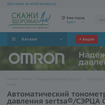
Доставка по всей Беларуси
Ваш город
Брест
Каталог
Акции
Главная
-
Каталог
-
Медицинская техника в Бресте
-
Тонометры и
8276H)
Автоматический тонометр
давления sertsa®/СЭРЦА 