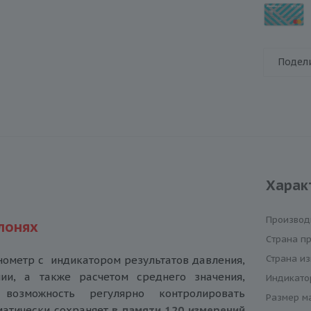
Подел
Харак
Производ
лонях
Cтрана п
Страна из
ометр с индикатором результатов давления,
ии, а также расчетом среднего значения,
Индикато
возможность регулярно контролировать
Размер м
матически сохраняет
в памяти 120 измерений