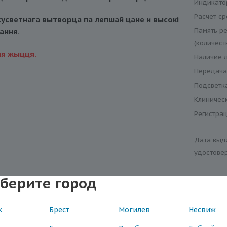
Индикато
Расчет с
 сусветнага вытворца па лепшай цане и высокi
Память ре
ання.
(количест
ля жыцця.
Наличие 
Передача
Подсветк
Клиничес
Регистра
Дата выд
удостове
берите город
к
Брест
Могилев
Несвиж