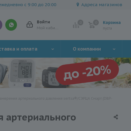
жедневно с 9:00 до 20:00
Адреса магазинов
Войти
Корзина
0
0
0
Мой кабинет
пуста
тавка и оплата
О компании
измерения артериального давления sertsa®/СЭРЦА Смарт (DBP-
я артериального