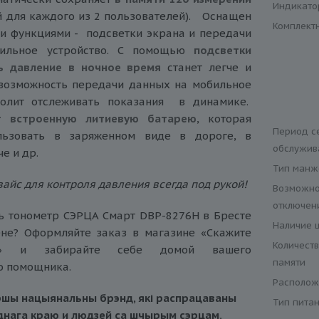
Индикато
й для каждого из 2 пользователей). Оснащен
Комплект
и функциями - подсветки экрана и передачи
ильное устройство. С помощью
подсветки
ь давление в ночное время
станет легче и
возможность передачи данных на мобильное
волит отслеживать показания в динамике.
т встроенную литиевую батарею
, которая
Период с
ользовать в заряженном виде в дороге, в
обслужив
че и др.
Тип манж
айс для контроля давления всегда под рукой!
Возможно
отключени
ь тонометр СЭРЦА Смарт DBP-8276H в Бресте
Наличие 
ене? Оформляйте заказ в
магазине «Скажите
Количеств
» и забирайте себе домой вашего
памяти
о помощника.
Располож
ершы нацыянальны брэнд, якi распрацаваны
Тип пита
днага краю и людзей са шчырым сэрцам.