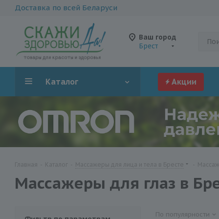
Доставка по всей Беларуси
Ваш город
Брест
Каталог
Акции
Главная
-
Каталог
-
Массажеры для лица и тела в Бресте
-
Массаж
Массажеры для глаз в Бр
По популярности
Фильтр по параметрам