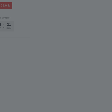
21.6
а акции
2
21
19
с.
мин.
сек.