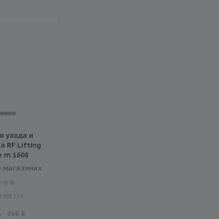
я ухода и
 RF Lifting
 m 1608
в магазинах
 1301334
216