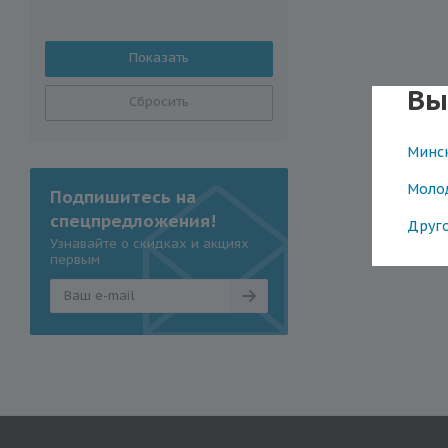
Вы
Сбросить
Минс
Моло
Подпишитесь на
спецпредложения!
Друг
Узнавайте о скидках и акциях
первым