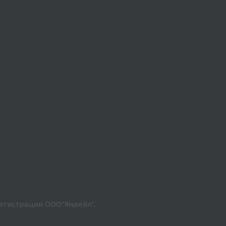
егистрации ООО"Яндейл",