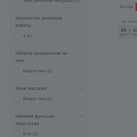
Электрические импульсы (
1
)
Выгода
Количество режимов
До конц
работы
23
2
дня
ча
3 (
1
)
Область применения на
теле
Вокруг глаз (
1
)
Зоны массажа
Вокруг глаз (
1
)
Наличие функции
подогрева
Есть (
1
)