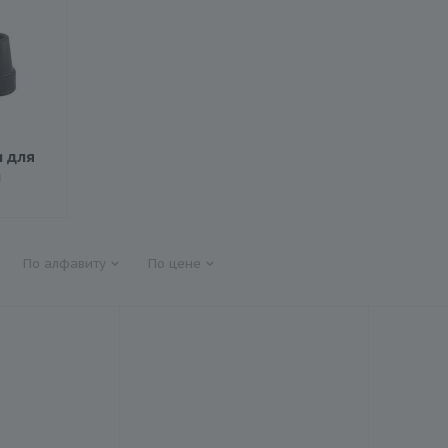
 для
й
По алфавиту
По цене