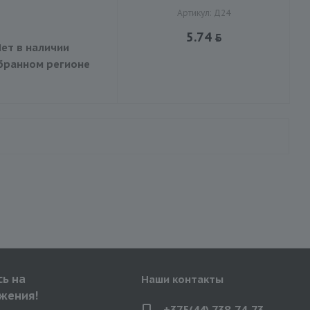
Артикул: Д24
5.74
ет в наличии
бранном регионе
ь на
Наши контакты
жения!
+375(44) 738-74-73