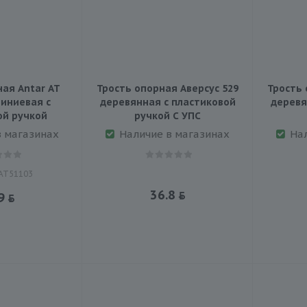
ая Antar АТ
Трость опорная Аверсус 529
Трость 
иниевая с
деревянная с пластиковой
деревя
ой ручкой
ручкой С УПС
в магазинах
Наличие в магазинах
На
 АТ51103
36.8
9