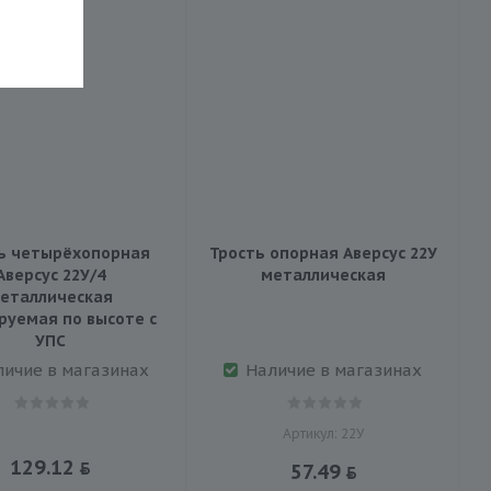
ь четырёхопорная
Трость опорная Аверсус 22У
Аверсус 22У/4
металлическая
еталлическая
руемая по высоте c
УПС
личие в магазинах
Наличие в магазинах
Артикул: 22У
129.12
57.49