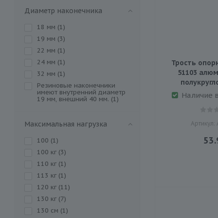
Диаметр наконечника
18 мм (
1
)
19 мм (
3
)
22 мм (
1
)
24 мм (
1
)
Трость опорн
51103 алюм
32 мм (
1
)
полукругл
Резиновые наконечники
имеют внутренний диаметр
Наличие 
19 мм, внешний 40 мм. (
1
)
Максимальная нагрузка
Артикул:
53.
100 (
1
)
100 кг (
3
)
110 кг (
1
)
113 кг (
1
)
120 кг (
11
)
130 кг (
7
)
130 см (
1
)