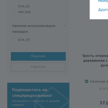
Моло
Есть (
2
)
Друг
Нет (
16
)
Наличие антискользящих
накладок
Есть (
7
)
Трость опорна
деревянная с
руч
Сбросить
Наличие 
Подпишитесь на
спецпредложения!
Узнавайте о скидках и акциях
37.
первым