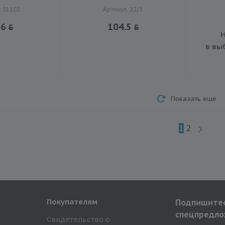
: 51102
Артикул: 22/3
36
104.5
Н
в вы
Показать еще
1
2
Покупателям
Подпишитес
спецпредло
Свидетельство о