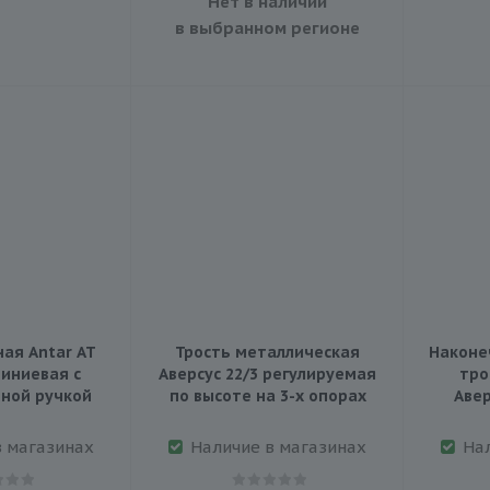
Нет в наличии
в выбранном регионе
ая Antar АТ
Трость металлическая
Наконе
иниевая с
Аверсус 22/3 регулируемая
тро
ной ручкой
по высоте на 3-х опорах
Авер
в магазинах
Наличие в магазинах
На