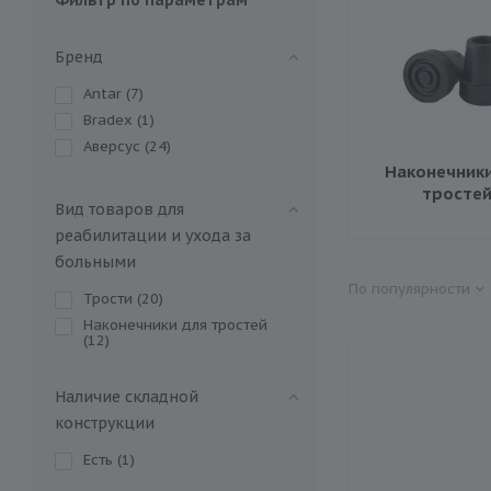
Бренд
Antar (
7
)
Bradex (
1
)
Аверсус (
24
)
Наконечники
тросте
Вид товаров для
реабилитации и ухода за
больными
По популярности
Трости (
20
)
Наконечники для тростей
(
12
)
Наличие складной
конструкции
Есть (
1
)