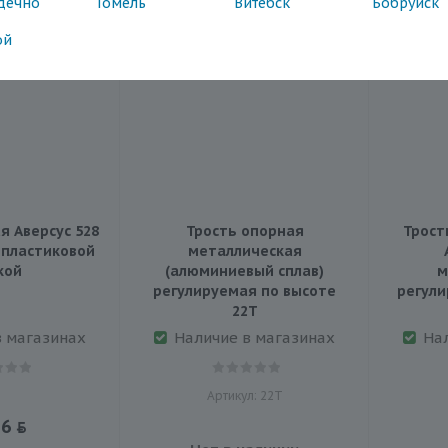
дечно
Гомель
Витебск
Бобруйск
ой
я Аверсус 528
Трость опорная
Трост
 пластиковой
металлическая
кой
(алюминиевый сплав)
м
регулируемая по высоте
регули
22Т
в магазинах
Наличие в магазинах
На
Артикул: 22Т
16