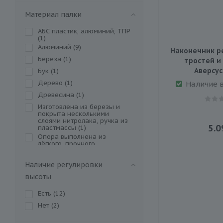
Материал палки
АБС пластик, алюминий, ТПР
(
1
)
Алюминий (
9
)
Наконечник р
Береза (
1
)
тростей и
Аверсус,
Бук (
1
)
Дерево (
1
)
Наличие 
Древесина (
1
)
Изготовлена из березы и
покрыта несколькими
слоями нитролака, ручка из
5.0
пластмассы (
1
)
Опора выполнена из
лёгкого, прочного
алюминия; материал
рукоятки: пластик (
1
)
Наличие регулировки
высоты
Есть (
12
)
Нет (
2
)