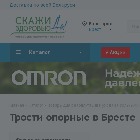
Доставка по всей Беларуси
Ваш город
Брест
Каталог
Акции
Главная
-
Каталог
-
Товары для реабилитации и ухода за больными 
Трости опорные в Бресте
Фильтр по параметрам