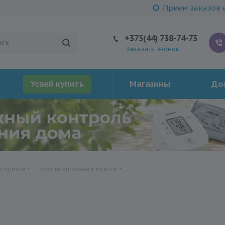
Прием заказов е
+375(44) 738-74-73
Заказать звонок
Успей купить
Магазины
Дос
в Бресте
-
Трости опорные в Бресте