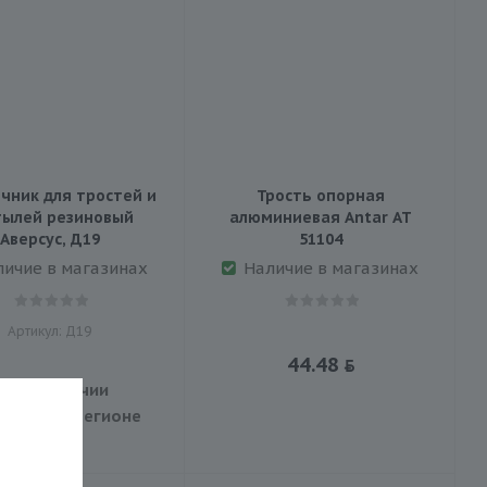
чник для тростей и
Трость опорная
тылей резиновый
алюминиевая Аntar АТ
Аверсус, Д19
51104
личие в магазинах
Наличие в магазинах
Артикул: Д19
44.48
ет в наличии
бранном регионе