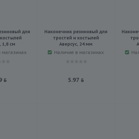
езиновый для
Наконечник резиновый для
Наконе
 костылей
тростей и костылей
тро
 1,8 см
Аверсус, 24 мм
А
в магазинах
Наличие в магазинах
На
9
5.97