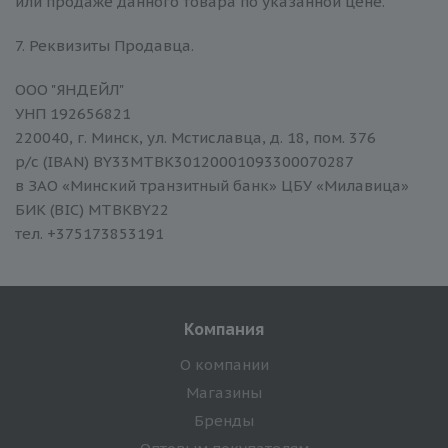
или продаже данного товара по указанной цене.
7. Реквизиты Продавца.
ООО "ЯНДЕЙЛ"
УНП 192656821
220040, г. Минск, ул. Мстиславца, д. 18, пом. 376
р/с (IBAN) BY33MTBK30120001093300070287
в ЗАО «Минский транзитный банк» ЦБУ «Милавица»
БИК (BIC) MTBKBY22
тел. +375173853191
Компания
О компании
Магазины
Бренды