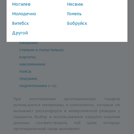
В группу ортопедических товаров входят:
Могилев
Несвиж
Молодечно
Гомель
корректоры
;
шины
;
Витебск
Бобруйск
ортезы
;
Другой
воротники
;
бандажи
;
стельки и полустельки
;
корсеты
;
наколенники
;
пояса
;
подушки
;
подпяточники
и пр.
При изготовлении ортопедических товаров
используются материалы и компоненты, которые не
вызывают дискомфорта и аллергической реакции у
пациента. Выбор и использование каждого изделия
должны соответствовать той цели, которую
ортопедический товар выполняет.