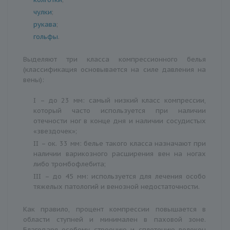
чулки
;
рукава
;
гольфы
.
Выделяют три класса компрессионного белья
(классификация основывается на силе давления на
вены):
I – до 23 мм: самый низкий класс компрессии,
который часто используется при наличии
отечности ног в конце дня и наличии сосудистых
«звездочек»;
II – ок. 33 мм: белье такого класса назначают при
наличии варикозного расширения вен на ногах
либо тромбофлебита;
III – до 45 мм: используется для лечения особо
тяжелых патологий и венозной недостаточности.
Как правило, процент компрессии повышается в
области ступней и минимален в паховой зоне.
Благодаря особому строению и сплетению волокон