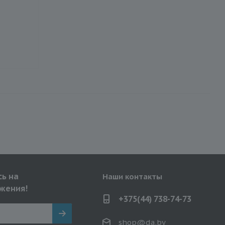
ь на
Наши контакты
жения!
+375(44) 738-74-73
shop@da.by