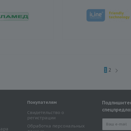
1
2
Покупателям
Подпишитес
спецпредло
Свидетельство о
регистрации
Обработка персональных
вара