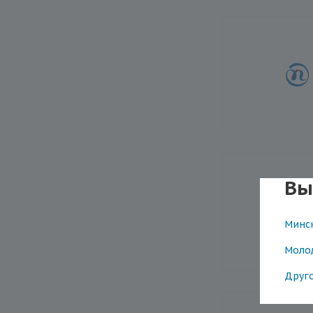
Вы
Минс
Моло
Друг