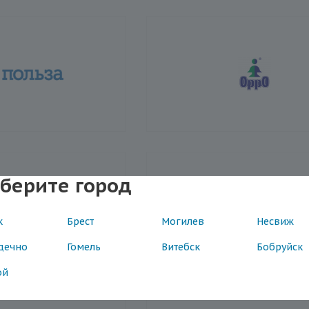
берите город
к
Брест
Могилев
Несвиж
дечно
Гомель
Витебск
Бобруйск
ой