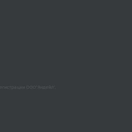
егистрации ООО"Яндейл",