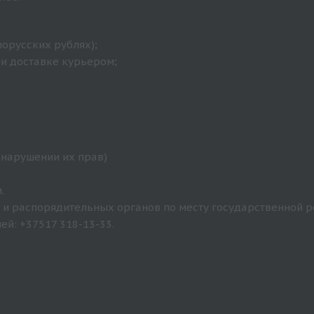
лорусских рублях);
ри доставке курьером;
 нарушении их прав)
.
и распорядительных органов по месту государственной р
й: +37517 318-13-33.