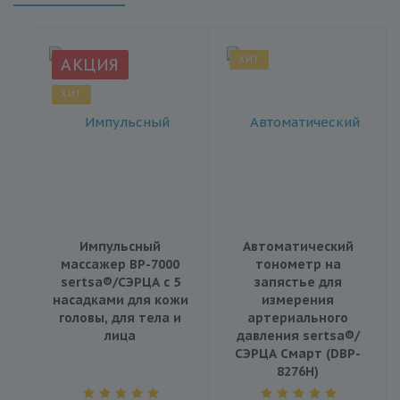
ХИТ
АКЦИЯ
ХИТ
Импульсный
Автоматический
массажер BP-7000
тонометр на
sertsa®/СЭРЦА с 5
запястье для
насадками для кожи
измерения
головы, для тела и
артериального
лица
давления sertsa®/
СЭРЦА Смарт (DBP-
8276H)