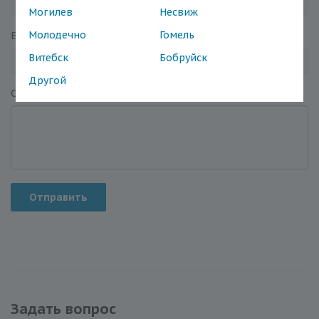
Могилев
Несвиж
Молодечно
Гомель
Email
*
Витебск
Бобруйск
Другой
Отзыв
*
Отправить
Задать вопрос