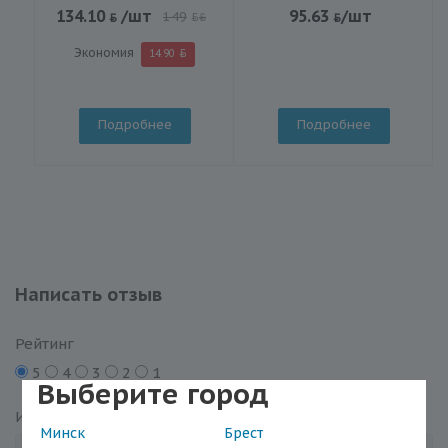
134.10
/шт
95.63
/шт
149
BYN
Экономия
14.90
Подробнее
Подробнее
Написать отзыв
Рейтинг
5
4
3
2
1
Выберите город
Имя
*
Минск
Брест