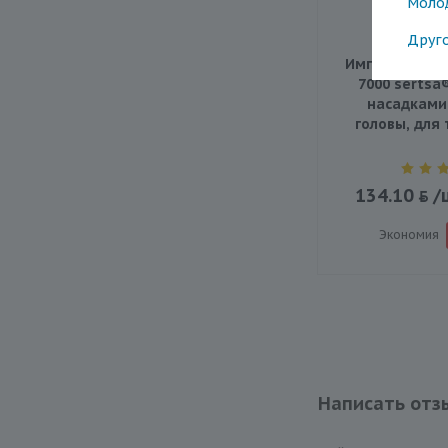
Моло
Друг
Импульсный м
7000 sertsa
насадками
головы, для 
134.10
/
Экономия
Написать отз