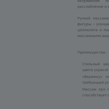
напряжение п
расслабление и 
Ручной массаж
фигуры – улучша
целлюлита и ли
массажными шари
Преимущества:
Стильный ша
цвета украсит
«Варежку» м
требующей ух
Массаж при 
способствует 