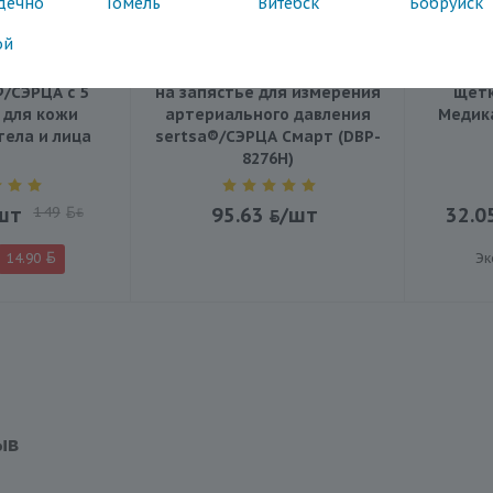
дечно
Гомель
Витебск
Бобруйск
ой
ассажер BP-
Автоматический тонометр
Элек
®/СЭРЦА с 5
на запястье для измерения
щетк
 для кожи
артериального давления
Медика
тела и лица
sertsa®/СЭРЦА Смарт (DBP-
8276H)
шт
149
95.63
/шт
32.0
BYN
14.90
Эк
ыв