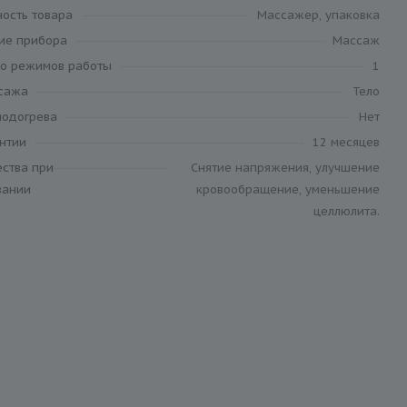
ность товара
Массажер, упаковка
ие прибора
Массаж
во режимов работы
1
сажа
Тело
подогрева
Нет
антии
12 месяцев
ства при
Снятие напряжения, улучшение
вании
кровообращение, уменьшение
целлюлита.