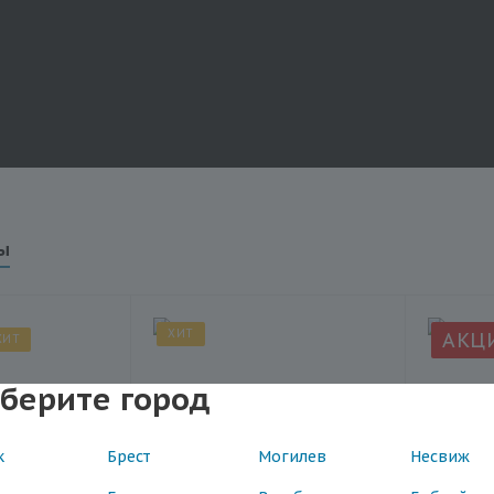
ы
ХИТ
АКЦ
ХИТ
берите город
к
Брест
Могилев
Несвиж