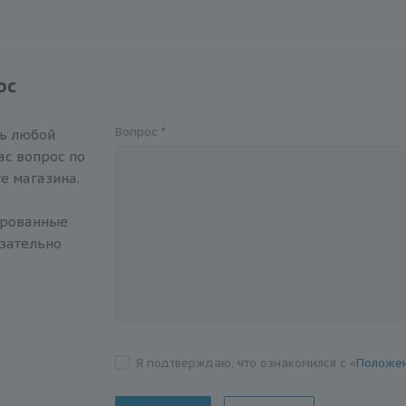
ос
Вопрос
*
ть любой
с вопрос по
е магазина.
ированные
зательно
Я подтверждаю, что ознакомился с «
Положен