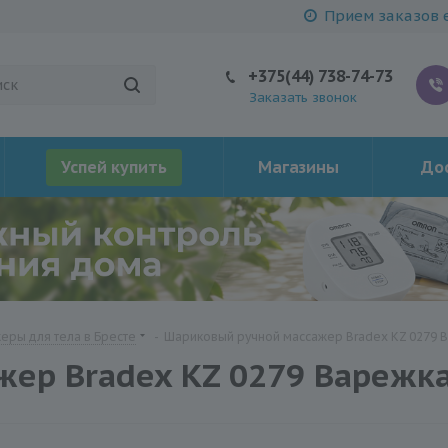
Прием заказов е
+375(44) 738-74-73
Заказать звонок
Успей купить
Магазины
Дос
еры для тела в Бресте
-
Шариковый ручной массажер Bradex KZ 0279 
ер Bradex KZ 0279 Варежк