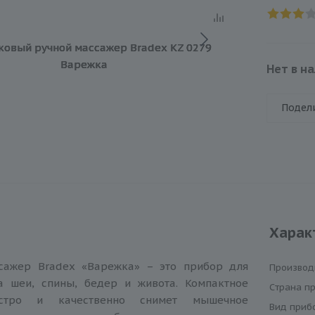
Нет в н
Подел
Харак
сажер Bradex «Варежка» – это прибор для
Производ
а шеи, спины, бедер и живота. Компактное
Cтрана п
ыстро и качественно снимет мышечное
Вид приб