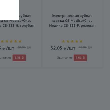
трическая зубная
Электрическая зубная
а CS Medica/Сиэс
щетка CS Medica/Сиэс
 CS-888-H, голубая
Медика CS-888-F, розовая
5
/шт
40.06
32.05
/шт
40.06
BYN
BYN
ономия
8.01
Экономия
8.01