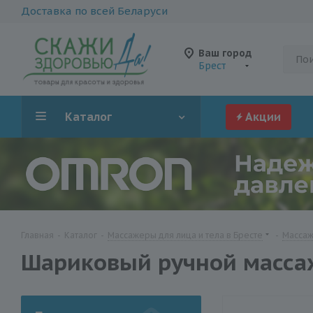
Доставка по всей Беларуси
Ваш город
Брест
Каталог
Акции
Главная
-
Каталог
-
Массажеры для лица и тела в Бресте
-
Массаж
Шариковый ручной массаж