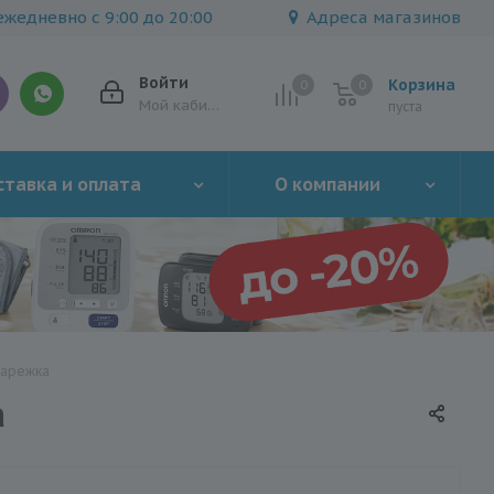
жедневно с 9:00 до 20:00
Адреса магазинов
Войти
Корзина
0
0
0
Мой кабинет
пуста
тавка и оплата
О компании
Варежка
а