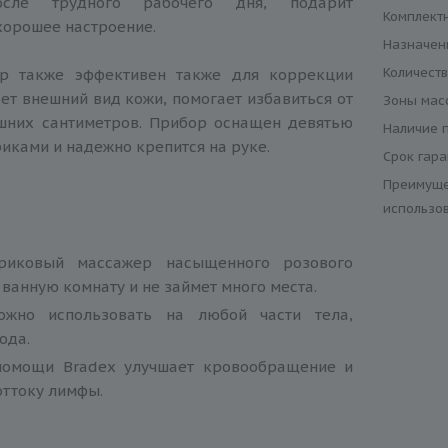
осле трудного рабочего дня, подарит
Комплект
хорошее настроение.
Назначен
Количест
ер также эффективен также для коррекции
ет внешний вид кожи, помогает избавиться от
Зоны мас
шних сантиметров. Прибор оснащен девятью
Наличие 
ками и надежно крепится на руке.
Срок гар
Преимуще
использо
риковый массажер насыщенного розового
 ванную комнату и не займет много места.
ожно использовать на любой части тела,
ода.
помощи Bradex улучшает кровообращение и
оттоку лимфы.