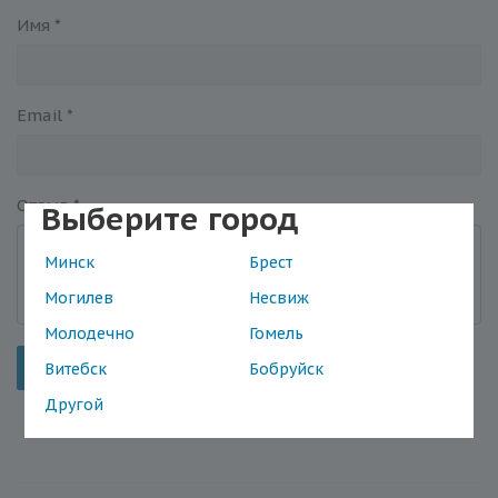
Имя
*
Email
*
Отзыв
*
Выберите город
Минск
Брест
Могилев
Несвиж
Молодечно
Гомель
Отправить
Витебск
Бобруйск
Другой