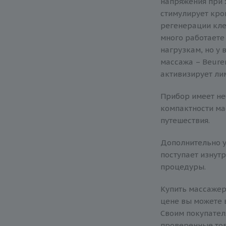
напряжения при 
стимулирует кро
регенерации кле
много работаете
нагрузкам, но у
массажа – Beure
активизирует ли
Прибор имеет не
компактности ма
путешествия.
Дополнительно у
поступает изнут
процедуры.
Купить массажер
цене вы можете 
Своим покупател
проверенные тов