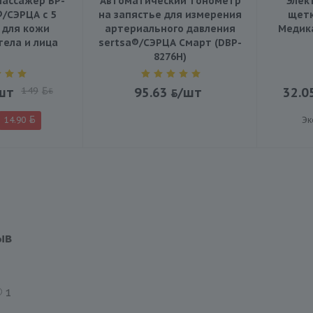
ассажер BP-
Автоматический тонометр
Элек
®/СЭРЦА с 5
на запястье для измерения
щетк
 для кожи
артериального давления
Медика
тела и лица
sertsa®/СЭРЦА Смарт (DBP-
8276H)
шт
149
95.63
/шт
32.0
BYN
14.90
Эк
ыв
1