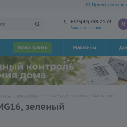
Прием заказов е
+375(44) 738-74-73
Заказать звонок
Успей купить
Магазины
Дос
еры для тела в Бресте
-
Массажер ручной Beurer MG16, зеленый
MG16, зеленый