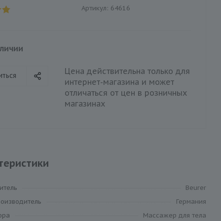
Артикул:
64616
аличии
Цена действительна только для
иться
интернет-магазина и может
отличаться от цен в розничных
магазинах
теристики
итель
Beurer
роизводитель
Германия
ора
Массажер для тела