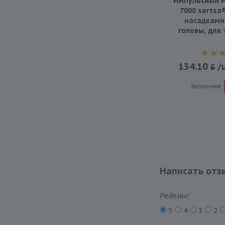
Импульсный м
7000 sertsa
насадками
головы, для 
134.10
/
Экономия
Написать отз
Рейтинг
5
4
3
2