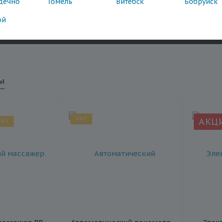
дечно
Гомель
Витебск
Бобруйск
ой
ы
ХИТ
АКЦ
ХИТ