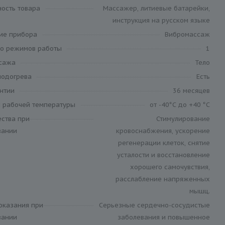
ность товара
Массажер, литиевые батарейки,
инструкция на русском языке
ие прибора
Вибромассаж
во режимов работы
1
сажа
Тело
подогрева
Есть
антии
36 месяцев
 рабочей температуры
от -40°С до +40 °С
ства при
Стимулирование
вании
кровоснабжения, ускорение
регенерации клеток, снятие
усталости и восстановление
хорошего самочувствия,
расслабление напряженных
мышц.
оказания при
Серьезные сердечно-сосудистые
вании
заболевания и повышенное