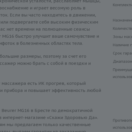
хронической усталости, расслабляет мышцы,
Комплект
воснабжение и играет весомую роль в
ток. Если вы часто находитесь в движении,
Назначен
 или подвергаете себя высоким физическим
Количест
 вас нет времени на полноценные сеансы
r MG16 быстро улучшит ваше самочувствие и
Зоны мас
мфоток в болезненных областях тела.
Наличие 
Срок гар
большие размеры, поэтому за счет его
Диапазон
ссажер можно брать с собой в поездки и
Преимуще
использо
 массажера есть ИК прогрев, который
ри прибора и повышает эффективность любой
 Beurer MG16 в Бресте по демократичной
в интернет-магазине «Скажи Здоровью Да».
Противоп
ям мы предлагаем только качественные
использо
ары, выдаем гарантии на заказанную