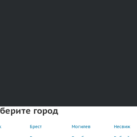
берите город
к
Брест
Могилев
Несвиж