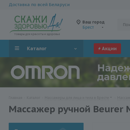
Доставка по всей Беларуси
Ваш город
Брест
Каталог
Акции
Главная
-
Каталог
-
Массажеры для лица и тела в Бресте
-
Массаж
Массажер ручной Beurer 