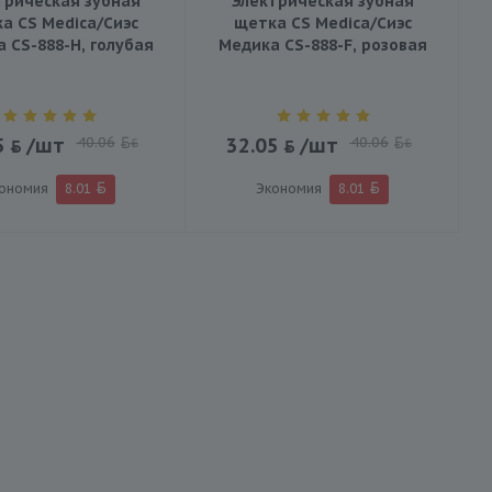
трическая зубная
Электрическая зубная
а CS Medica/Сиэс
щетка CS Medica/Сиэс
 CS-888-H, голубая
Медика CS-888-F, розовая
5
/шт
40.06
32.05
/шт
40.06
BYN
BYN
ономия
8.01
Экономия
8.01