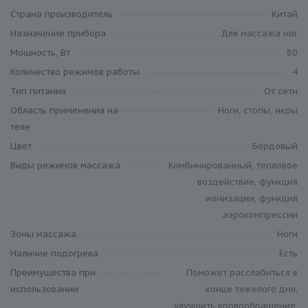
Cтрана производитель
Китай
Назначение прибора
Для массажа ног
Мощность, Вт
80
Количество режимов работы
4
Тип питания
От сети
Область применения на
Ноги, стопы, икры
теле
Цвет
Бордовый
Виды режимов массажа
Комбинированный, тепловое
воздействие, функция
ионизации, функция
аэрокомпрессии
Зоны массажа
Ноги
Наличие подогрева
Есть
Преимущества при
Поможет расслабиться в
использовании
конце тяжелого дня,
улучшить кровообращение,