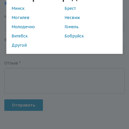
5
4
3
2
1
Минск
Брест
Имя
*
Могилев
Несвиж
Молодечно
Гомель
Витебск
Бобруйск
Email
*
Другой
Отзыв
*
Отправить