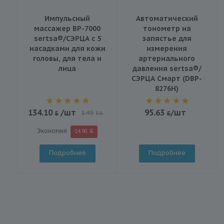
Импульсный
Автоматический
массажер BP-7000
тонометр на
sertsa®/СЭРЦА с 5
запястье для
насадками для кожи
измерения
головы, для тела и
артериального
лица
давления sertsa®/
СЭРЦА Смарт (DBP-
8276H)
134.10
/шт
95.63
/шт
149
BYN
Экономия
14.90
Подробнее
Подробнее