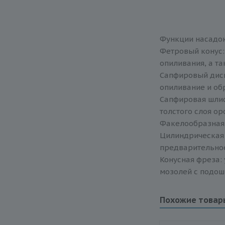
Функции насадок
Фетровый конус:
опиливания, а та
Сапфировый диск
опиливание и об
Сапфировая шлиф
толстого слоя о
Факелообразная 
Цилиндрическая 
предварительное
Конусная фреза:
мозолей с подошв
Похожие товар