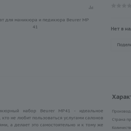
Нет в н
Подел
Харак
икюрный набор Beurer MP41 - идеальное
Производ
, кто не любит пользоваться услугами салонов
Cтрана п
ями, а делает это самостоятельно и к тому же
Количест