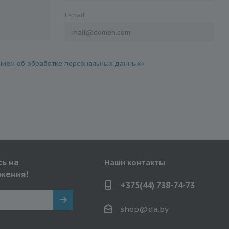
E-mail
ием об обработке персональных данных
»
ь на
Наши контакты
жения!
+375(44) 738-74-73
shop@da.by