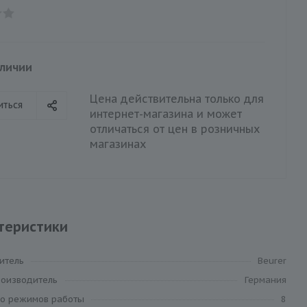
аличии
Цена действительна только для
иться
интернет-магазина и может
отличаться от цен в розничных
магазинах
теристики
итель
Beurer
роизводитель
Германия
во режимов работы
8