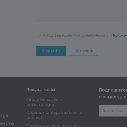
Я подтверждаю, что ознакомился с «
Положен
Отменить
Покупателям
Подпишитес
спецпредло
Свидетельство о
регистрации
Обработка персональных
вара
данных
оферты
Обработка файлов cookie