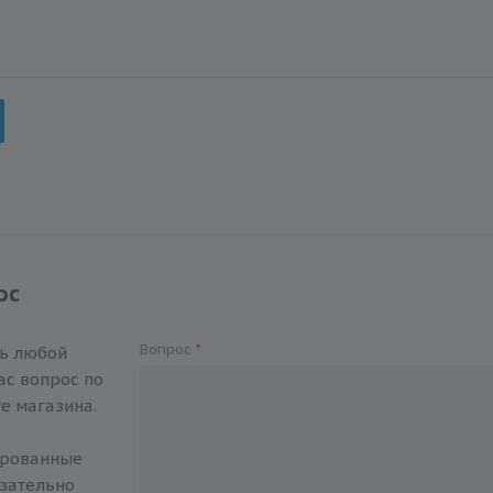
ос
Вопрос
*
ть любой
с вопрос по
е магазина.
ированные
зательно