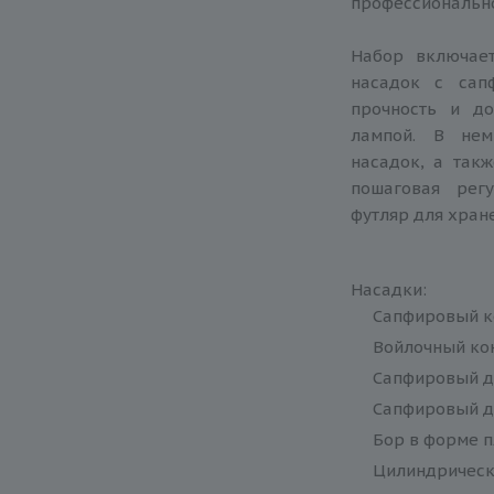
профессиональн
Набор включае
насадок с сап
прочность и до
лампой. В нем
насадок, а так
пошаговая рег
футляр для хран
Насадки:
Сапфировый к
Войлочный ко
Сапфировый д
Сапфировый д
Бор в форме 
Цилиндрическ