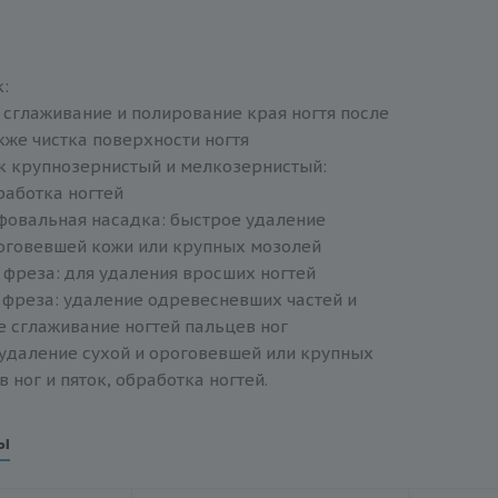
:
 сглаживание и полирование края ногтя после
кже чистка поверхности ногтя
 крупнозернистый и мелкозернистый:
работка ногтей
овальная насадка: быстрое удаление
роговевшей кожи или крупных мозолей
фреза: для удаления вросших ногтей
фреза: удаление одревесневших частей и
 сглаживание ногтей пальцев ног
 удаление сухой и ороговевшей или крупных
 ног и пяток, обработка ногтей.
ы