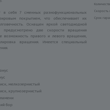
о.
Количест
Скорость
т в себя 7 сменных разнофункциональных
Срок гар
фировым покрытием, что обеспечивает их
лговечность. Оснащен яркой светодиодной
 предусмотрено две скорости вращения
же возможность правого и левого вращения,
улировка вращения. Имеется специальный
ения.
онус
нус
иск, мелкозернистый
иск, крупнозернистый
пламени
ий бор