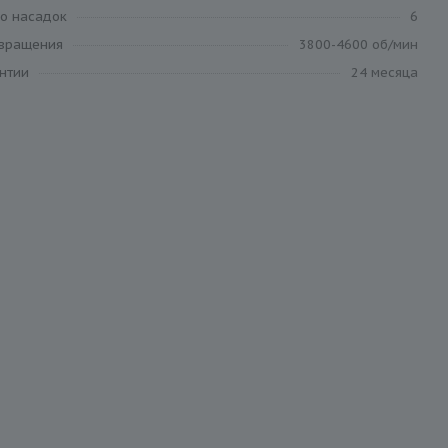
во насадок
6
 вращения
3800-4600 об/мин
антии
24 месяца