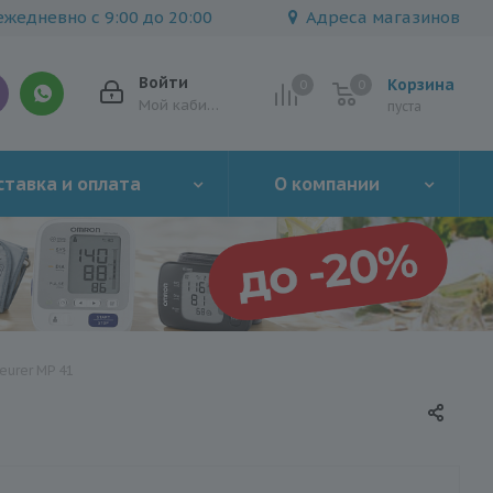
жедневно с 9:00 до 20:00
Адреса магазинов
Войти
Корзина
0
0
0
Мой кабинет
пуста
тавка и оплата
О компании
eurer MP 41