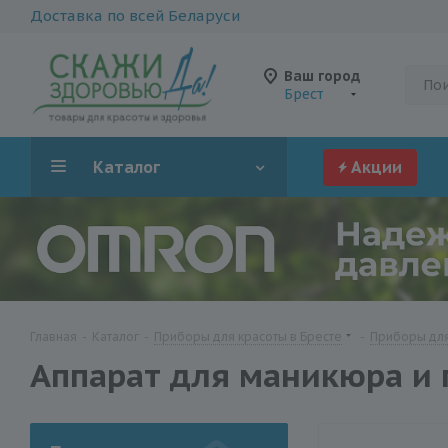
Доставка по всей Беларуси
Ваш город
Брест
Каталог
Акции
Главная
-
Каталог
-
Приборы для красоты в Бресте
-
Приборы для
Аппарат для маникюра и 