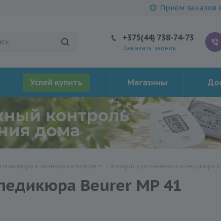
Прием заказов е
+375(44) 738-74-73
Заказать звонок
Успей купить
Магазины
Дос
 маникюра и педикюра в Бресте
-
Аппарат для маникюра и педикюра B
педикюра Beurer MP 41