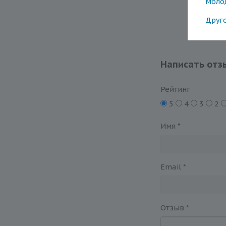
Моло
Друг
Написать отз
Рейтинг
5
4
3
2
Имя
*
Email
*
Отзыв
*