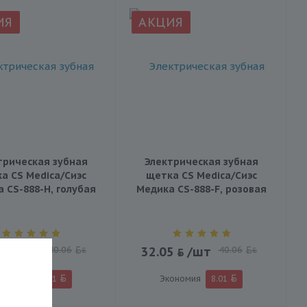
ИЯ
АКЦИЯ
трическая зубная
Электрическая зубная
а CS Medica/Сиэс
щетка CS Medica/Сиэс
 CS-888-H, голубая
Медика CS-888-F, розовая
5
/шт
40.06
32.05
/шт
40.06
BYN
BYN
ономия
8.01
Экономия
8.01