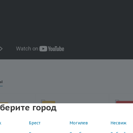
ы
ХИТ
берите город
АКЦ
ХИТ
к
Брест
Могилев
Несвиж