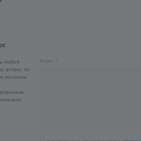
ос
Вопрос
*
ть любой
с вопрос по
е магазина.
ированные
зательно