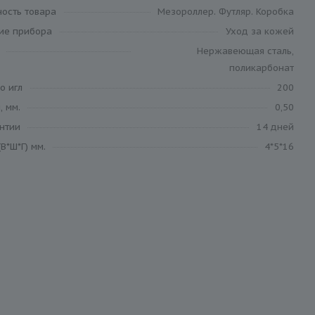
ность товара
Мезороллер. Футляр. Коробка
ие прибора
Уход за кожей
Нержавеющая сталь,
поликарбонат
о игл
200
, мм.
0,50
антии
14 дней
В*Ш*Г) мм.
4*5*16