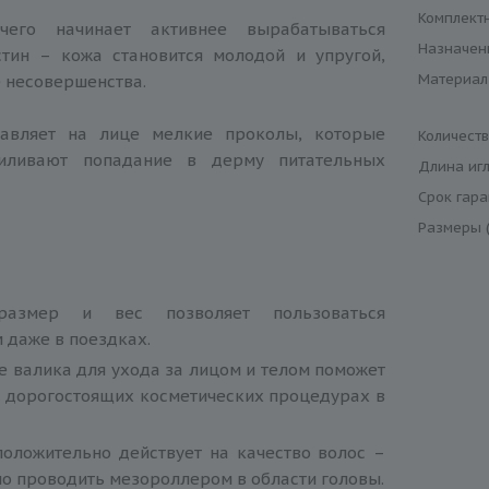
Комплект
чего начинает активнее вырабатываться
Назначен
стин – кожа становится молодой и упругой,
Материал
 несовершенства.
тавляет на лице мелкие проколы, которые
Количеств
силивают попадание в дерму питательных
Длина игл
Срок гар
Размеры (
размер и вес позволяет пользоваться
 даже в поездках.
 валика для ухода за лицом и телом поможет
а дорогостоящих косметических процедурах в
положительно действует на качество волос –
но проводить мезороллером в области головы.