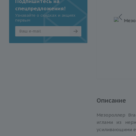
Подпишитесь на
спецпредложения!
Узнавайте о скидках и акциях
первым
Описание
Мезороллер Bra
иглами из нер
усиливающими е