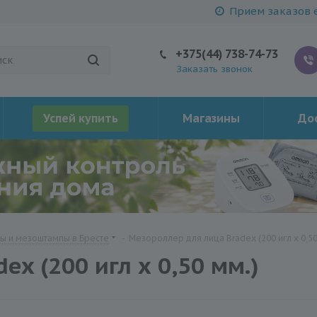
Прием заказов е
+375(44) 738-74-73
Заказать звонок
Успей купить
Магазины
Дос
 и мезоштампы в Бресте
-
Мезороллер для лица Bradex (200 игл х 0,50
x (200 игл х 0,50 мм.)