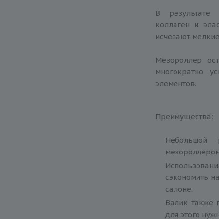
В результате 
коллаген и эла
исчезают мелкие
Мезороллер ос
многократно у
элементов.
Преимущества:
Небольшой 
мезороллером
Использование
сэкономить н
салоне.
Валик также 
для этого нуж