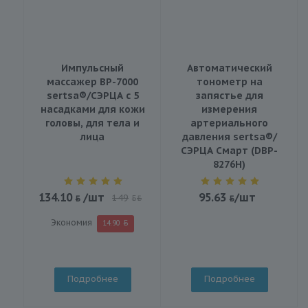
Импульсный
Автоматический
массажер BP-7000
тонометр на
sertsa®/СЭРЦА с 5
запястье для
насадками для кожи
измерения
головы, для тела и
артериального
лица
давления sertsa®/
СЭРЦА Смарт (DBP-
8276H)
134.10
/шт
95.63
/шт
149
BYN
Экономия
14.90
Подробнее
Подробнее