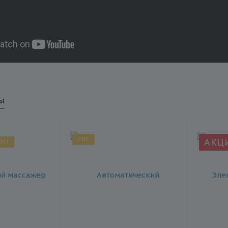
ы
ХИТ
АКЦ
ХИТ