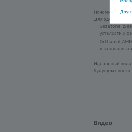
Моло
Почему этот наб
Друг
Для здоровья гл
Gezatone ISe
усталости и ф
Orthomol AMD 
и защищая сет
Идеальный подаро
будущем своего 
Видео