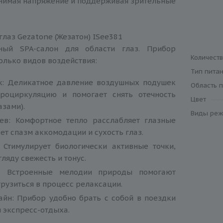
снимая напряжение и поддерживая зрительные
глаз Gezatone (Жезатон) ISee381
ный SPA-салон для области глаз. Прибор
Количест
олько видов воздействия:
Тип пита
: Деликатное давление воздушных подушек
Область 
роциркуляцию и помогает снять отечность
Цвет
азами).
Виды реж
ев: Комфортное тепло расслабляет глазные
т спазм аккомодации и сухость глаз.
 Стимулирует биологически активные точки,
ляду свежесть и тонус.
я: Встроенные мелодии природы помогают
рузиться в процесс релаксации.
айн: Прибор удобно брать с собой в поездки
я экспресс-отдыха.