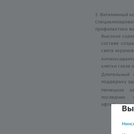
2. Витаминный к
Специализирован
профилактика во
Высокое соде
составе созд
света экранов
Антиоксидант
клетки глаза 
Длительный 
поддержку здо
Немецкое ка
последних 
офтальмологи
Вы
Минс