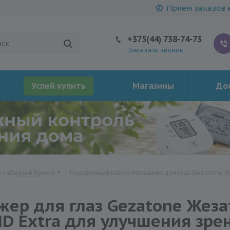
Прием заказов е
+375(44) 738-74-73
Заказать звонок
Успей купить
Магазины
Дос
 наборы в Бресте
-
Подарочный набор Массажер для глаз Gezatone 
ер для глаз Gezatone Жеза
Extra для улучшения зрен