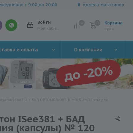
жедневно с 9:00 до 20:00
Адреса магазинов
Войти
Корзина
0
0
0
Мой кабинет
пуста
тавка и оплата
О компании
Жезатон ISee381 + БАД ОРТОМОЛ/ORTHOMOL® AMD Extra для
тон ISee381 + БАД
ия (капсулы) № 120