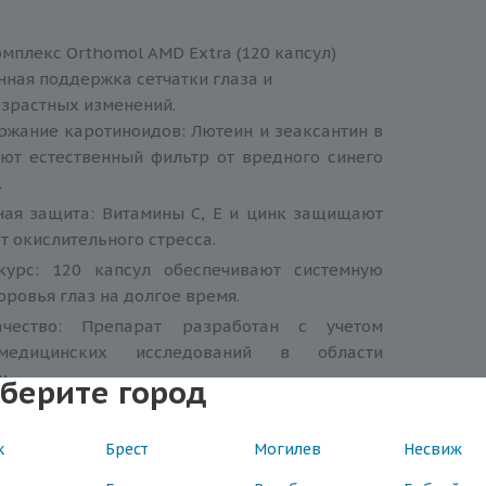
омплекс Orthomol AMD Extra (120 капсул)
ная поддержка сетчатки глаза и
зрастных изменений.
ржание каротиноидов: Лютеин и зеаксантин в
ают естественный фильтр от вредного синего
.
ная защита: Витамины С, Е и цинк защищают
от окислительного стресса.
курс: 120 капсул обеспечивают системную
ровья глаз на долгое время.
чество: Препарат разработан с учетом
медицинских исследований в области
и.
берите город
к
Брест
Могилев
Несвиж