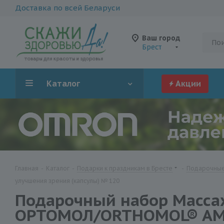
Доставка по всей Беларуси
Ваш город
Брест
Каталог
Акции
Главная
-
Каталог
-
Подарки к праздникам в Бресте
-
Подарочные
улучшения зрения (капсулы) № 120
Подарочный набор Массаж
ОРТОМОЛ/ORTHOMOL® AMD 