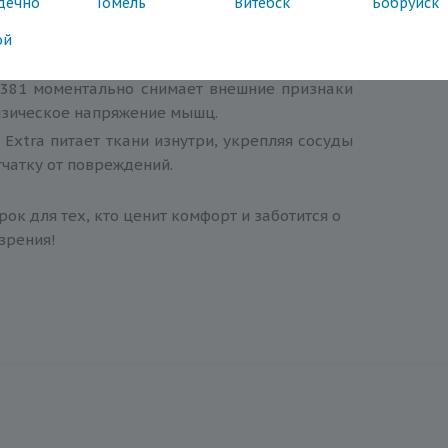
дечно
Гомель
Витебск
Бобруйск
ор эффективен?
ой
аз важен комплексный подход:
e381 моментально снимает внешние признаки
изическое напряжение мышц.
Extra питает ткани изнутри, укрепляя сосуды
чатку от повреждений.
к для тех, кто ценит комфорт и заботится о
зрения!