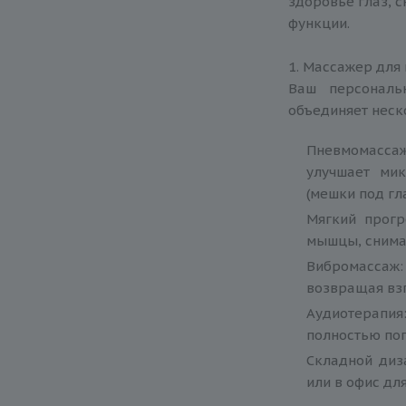
здоровье глаз, 
функции.
1. Массажер для 
Ваш персональ
объединяет неск
Пневмомассаж
улучшает мик
(мешки под гл
Мягкий прогр
мышцы, снимае
Вибромассаж:
возвращая взг
Аудиотерапи
полностью пог
Складной диз
или в офис дл