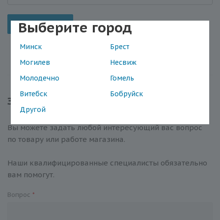
Выберите город
Отправить
Минск
Брест
Могилев
Несвиж
Молодечно
Гомель
Витебск
Бобруйск
Задать вопрос
Другой
Вы можете задать любой интересующий вас вопрос
по товару или работе магазина.
Наши квалифицированные специалисты обязательно
вам помогут.
Вопрос
*