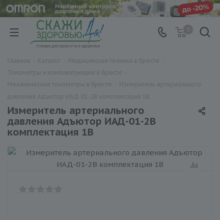
0
Главная
-
Каталог
-
Медицинская техника в Бресте
-
Тонометры и комплектующие в Бресте
-
Механические тонометры в Бресте
-
Измеритель артериального
давления Адъютор ИАД-01-2В комплектация 1В
Измеритель артериального
давления Адъютор ИАД-01-2В
комплектация 1В