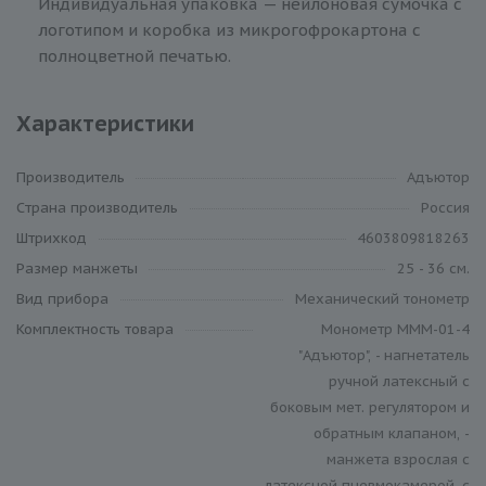
Индивидуальная упаковка — нейлоновая сумочка с
логотипом и коробка из микрогофрокартона с
полноцветной печатью.
Характеристики
Производитель
Адъютор
Cтрана производитель
Россия
Штрихкод
4603809818263
Размер манжеты
25 - 36 см.
Вид прибора
Механический тонометр
Комплектность товара
Монометр МММ-01-4
"Адъютор", - нагнетатель
ручной латексный с
боковым мет. регулятором и
обратным клапаном, -
манжета взрослая с
латексной пневмокамерой, с