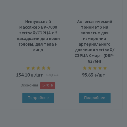
Импульсный
Автоматический
массажер BP-7000
тонометр на
sertsa®/СЭРЦА с 5
запястье для
насадками для кожи
измерения
головы, для тела и
артериального
лица
давления sertsa®/
СЭРЦА Смарт (DBP-
8276H)
134.10
/шт
95.63
/шт
149
BYN
Экономия
14.90
Подробнее
Подробнее