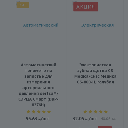
ХИТ
АКЦИЯ
Автоматический
Электрическая
тонометр на
зубная щетка CS
запястье для
Medica/Сиэс Медика
измерения
CS-888-H, голубая
артериального
давления sertsa®/
СЭРЦА Смарт (DBP-
8276H)
95.63
/шт
32.05
/шт
40.06
BYN