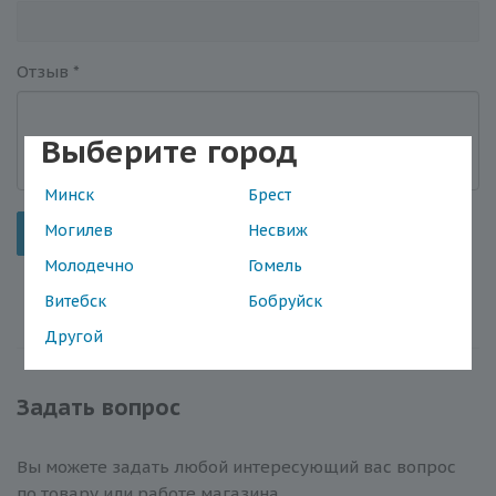
Отзыв
*
Выберите город
Минск
Брест
Могилев
Несвиж
Отправить
Молодечно
Гомель
Витебск
Бобруйск
Другой
Задать вопрос
Вы можете задать любой интересующий вас вопрос
по товару или работе магазина.