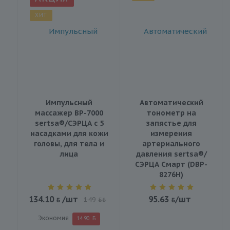
ХИТ
Импульсный
Автоматический
массажер BP-7000
тонометр на
sertsa®/СЭРЦА с 5
запястье для
насадками для кожи
измерения
головы, для тела и
артериального
лица
давления sertsa®/
СЭРЦА Смарт (DBP-
8276H)
134.10
/шт
95.63
/шт
149
BYN
Экономия
14.90