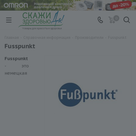
0
Главная
-
Справочная информация
-
Производители
-
Fusspunkt
Fusspunkt
Fusspunkt
- это
немецкая