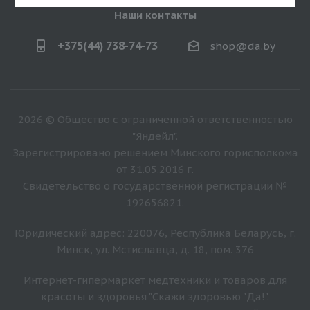
Наши контакты
+375(44) 738-74-73
shop@da.by
2026 © Общество с ограниченной ответственностью
"Яндейл".
Зарегистрировано решением Минского горисполкома
от 31.05.2016 г.
Свидетельство о государственной регистрации №
192656821.
Юридический адрес: 220076, Республика Беларусь, г.
Минск, ул. Мстиславца, д. 18, пом. 376
Интернет-гипермаркет медтехники и товаров для
красоты и здоровья "Скажи здоровью "Да!".