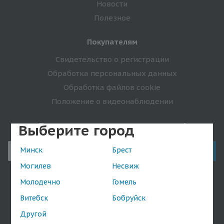
Новости
Полезное
Покупателям
Свидетельство о регистрации
Обработка персональных данных
Обработка файлов cookie
Положение о видеонаблюдении
Подпишитесь на спецпредложения!
Выберите город
Минск
Брест
Могилев
Несвиж
Молодечно
Гомель
Оставайтесь на связи
Витебск
Бобруйск
Другой