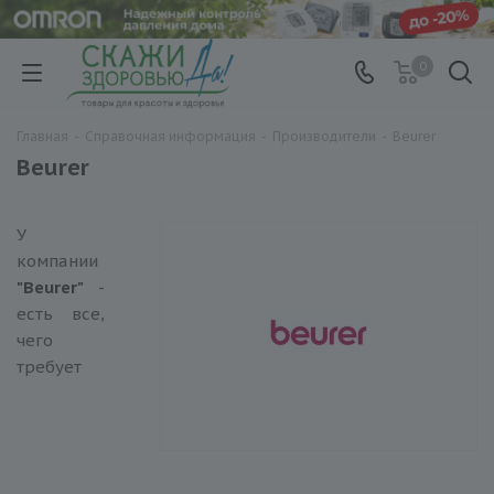
0
Главная
-
Справочная информация
-
Производители
-
Beurer
Beurer
У
компании
"Beurer"
-
есть все,
чего
требует