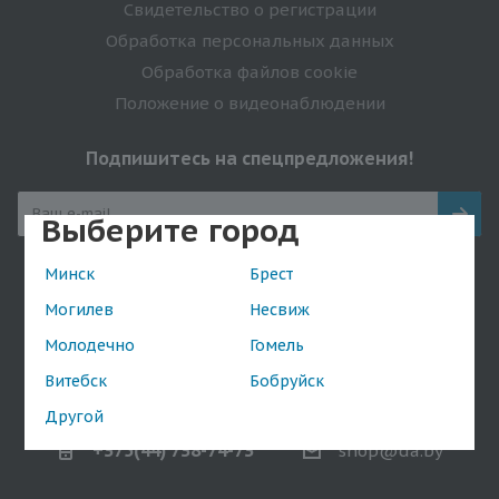
Свидетельство о регистрации
Обработка персональных данных
Обработка файлов cookie
Положение о видеонаблюдении
Подпишитесь на спецпредложения!
Выберите город
Минск
Брест
Оставайтесь на связи
Могилев
Несвиж
Молодечно
Гомель
Витебск
Бобруйск
Наши контакты
Другой
+375(44) 738-74-73
shop@da.by