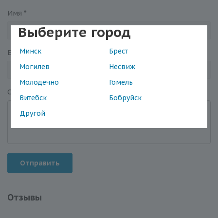
Имя
*
Выберите город
Минск
Брест
Email
*
Могилев
Несвиж
Молодечно
Гомель
Отзыв
*
Витебск
Бобруйск
Другой
Отправить
Отзывы