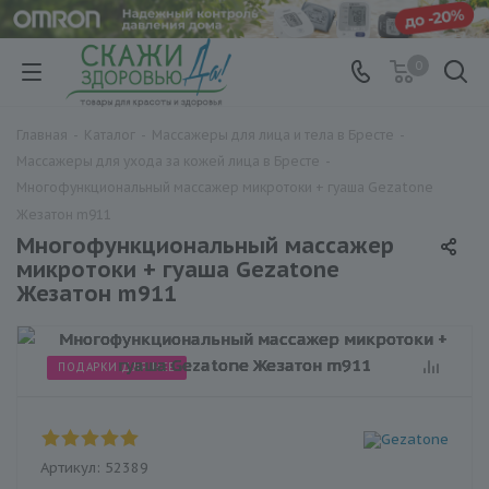
0
Главная
-
Каталог
-
Массажеры для лица и тела в Бресте
-
Массажеры для ухода за кожей лица в Бресте
-
Многофункциональный массажер микротоки + гуаша Gezatone
Жезатон m911
Многофункциональный массажер
микротоки + гуаша Gezatone
Жезатон m911
ПОДАРКИ ДЛЯ НЕЕ
Артикул:
52389