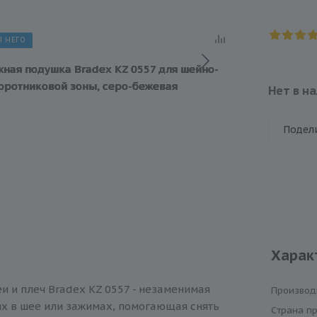
Я НЕГО
Нет в н
Подел
Харак
и и плеч Bradex KZ 0557 - незаменимая
Производ
х в шее или зажимах, помогающая снять
Cтрана п