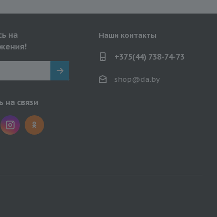
ь на
Наши контакты
жения!
+375(44) 738-74-73
shop@da.by
 на связи