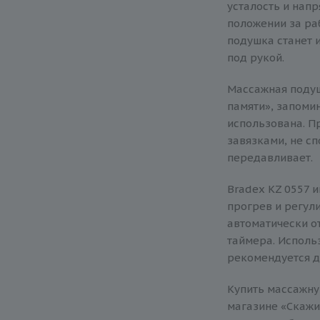
усталость и напр
положении за раб
подушка станет 
под рукой.
Массажная подуш
памяти», запомин
использована. П
завязками, не сп
передавливает.
Bradex KZ 0557 
прогрев и регул
автоматически о
таймера. Исполь
рекомендуется де
Купить массажну
магазине «Скаж