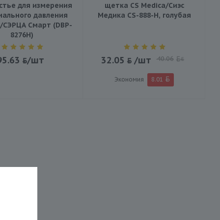
стье для измерения
щетка CS Medica/Сиэс
иального давления
Медика CS-888-H, голубая
/СЭРЦА Смарт (DBP-
8276H)
95.63
/шт
32.05
/шт
40.06
BYN
Экономия
8.01