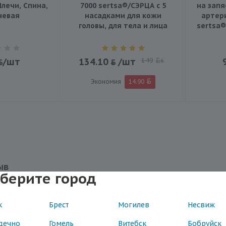
Плечи, Спина,
7000 sertsa®/СЭРЦА с 5
на запя
невая
насадками для кожи
артер
головы, для тела и лица
sertsa®
/шт
134.10
/шт
149
BYN
Экономия
14.90
ыв
берите город
к
Брест
Могилев
Несвиж
1
дечно
Гомель
Витебск
Бобруйск