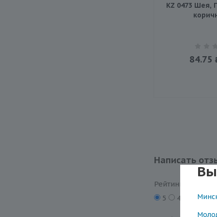
KZ 0473 Шея, 
корич
84.75
Написать отз
Вы
Рейтинг
Минс
5
4
3
2
Моло