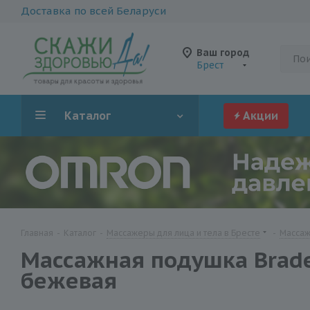
Доставка по всей Беларуси
Ваш город
Брест
Каталог
Акции
Главная
-
Каталог
-
Массажеры для лица и тела в Бресте
-
Массаж
Массажная подушка Brade
бежевая