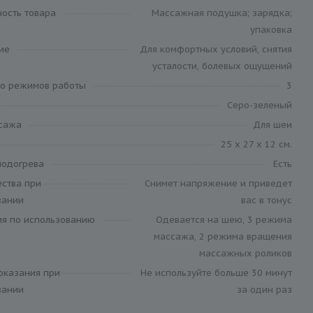
ность товара
Массажная подушка; зарядка;
упаковка
ие
Для комфортных условий, снятия
усталости, болевых ощущений
во режимов работы
3
Серо-зеленый
сажа
Для шеи
25 x 27 x 12 см.
подогрева
Есть
ства при
Снимет напряжение и приведет
вании
вас в тонус
ия по использованию
Одевается на шею, 3 режима
массажа, 2 режима вращения
массажных роликов
оказания при
Не используйте больше 30 минут
вании
за один раз