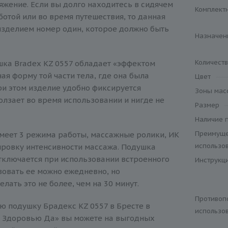
яжение. Если вы долго находитесь в сидячем
Комплект
отой или во время путешествия, то данная
изделием номер один, которое должно быть
Назначен
Количест
ка Bradex KZ 0557 обладает «эффектом
ая форму той части тела, где она была
Цвет
ри этом изделие удобно фиксируется
Зоны мас
олзает во время использовании и нигде не
Размер
Наличие 
Преимуще
имеет 3 режима работы, массажные ролики, ИК
использо
ировку интенсивности массажа. Подушка
тключается при использовании встроенного
Инструкц
зовать ее можно ежедневно, но
лать это не более, чем на 30 минут.
Противоп
ю подушку Брадекс KZ 0557 в Бресте в
использо
и Здоровью Да» вы можете на выгодных