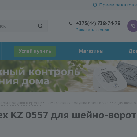
Прием заказов е
+375(44) 738-74-73
Заказать звонок
Успей купить
Магазины
Дос
еры-подушки в Бресте
-
Массажная подушка Bradex KZ 0557 для шейн
x KZ 0557 для шейно-ворот