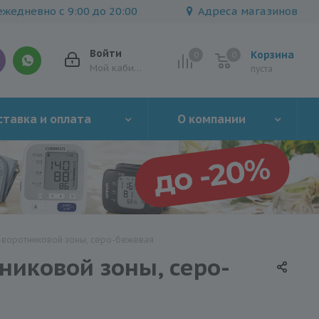
жедневно с 9:00 до 20:00
Адреса магазинов
Войти
Корзина
0
0
0
Мой кабинет
пуста
тавка и оплата
О компании
о-воротниковой зоны, серо-бежевая
никовой зоны, серо-