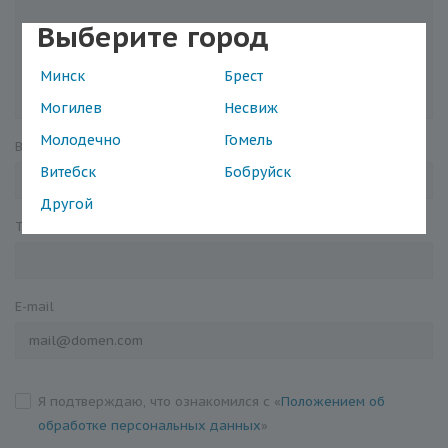
Выберите город
Минск
Брест
Могилев
Несвиж
Молодечно
Гомель
Ваше имя
*
Витебск
Бобруйск
Другой
Телефон
*
E-mail
Я подтверждаю, что ознакомился с «
Положением об
обработке персональных данных
»