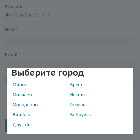
Рейтинг
5
4
3
2
1
Имя
*
Email
*
Выберите город
Отзыв
*
Минск
Брест
Могилев
Несвиж
Молодечно
Гомель
Витебск
Бобруйск
Другой
Отправить