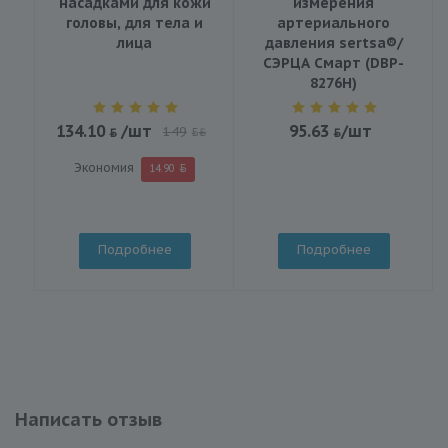
насадками для кожи
измерения
головы, для тела и
артериального
лица
давления sertsa®/
СЭРЦА Смарт (DBP-
8276H)
134.10
/шт
95.63
/шт
149
BYN
Экономия
14.90
Подробнее
Подробнее
Написать отзыв