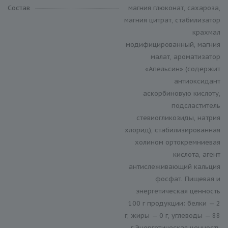
Состав
магния глюконат, сахароза,
магния цитрат, стабилизатор
крахмал
модифицированный, магния
малат, ароматизатор
«Апельсин» (содержит
антиоксидант
аскорбиновую кислоту,
подсластитель
стевиогликозиды, натрия
хлорид), стабилизированная
холином ортокремниевая
кислота, агент
антислеживающий кальция
фосфат. Пищевая и
энергетическая ценность
100 г продукции: белки — 2
г, жиры — 0 г, углеводы — 88
г Энергетическая ценность