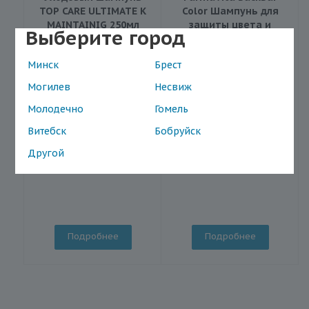
TOP CARE ULTIMATE K
Color Шампунь для
MAINTAINIG 250мл
защиты цвета и
Выберите город
блеска окрашенных
волос с миндалем и
Минск
Брест
инжиром №01 250мл
Могилев
Несвиж
Молодечно
Гомель
Витебск
Бобруйск
Другой
22.04
/шт
9.25
/шт
Подробнее
Подробнее