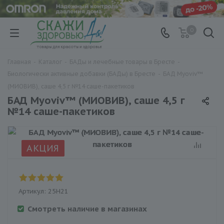
0
Главная
-
Каталог
-
БАДы и лечебные товары в Бресте
-
Биологически активные добавки (БАДы) в Бресте
-
БАД Myoviv™
(МИОВИВ), саше 4,5 г №14 саше-пакетиков
БАД Myoviv™ (МИОВИВ), саше 4,5 г
№14 саше-пакетиков
АКЦИЯ
Артикул:
25H21
Смотреть наличие в магазинах